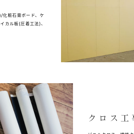
)/化粧石膏ボード、ケ
イカル板(圧着工法)、
クロス工