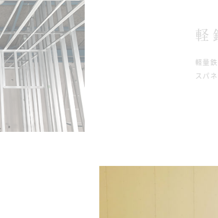
軽
軽量鉄
スパネ